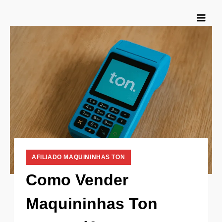
Pular
para
o
Conteúdo
AFILIADO MAQUININHAS TON
Como Vender
Maquininhas Ton