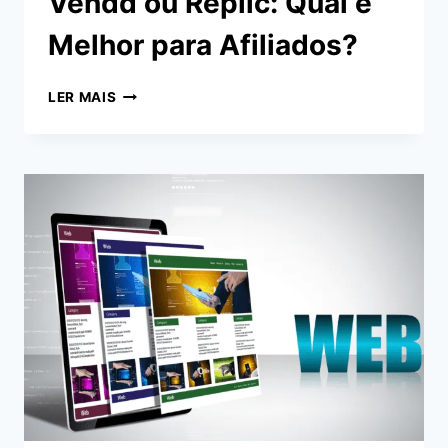
Vendd ou Replic: Qual é
Melhor para Afiliados?
VENDD
LER MAIS
OU
REPLIC:
QUAL
É
MELHOR
PARA
AFILIADOS?