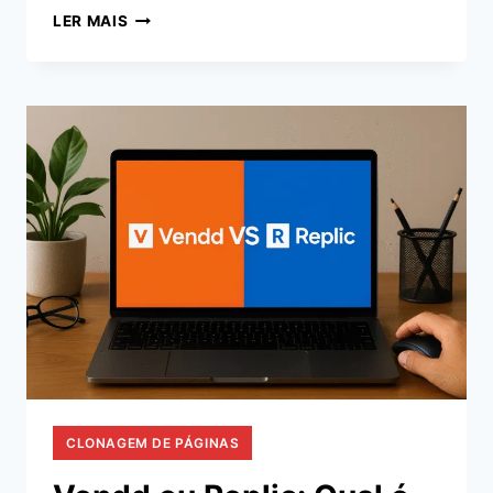
CENTRALIZZE:
LER MAIS
A
ESTRUTURA
QUE
TODO
AFILIADO
PRECISA
USAR
PARA
VENDER
MAIS
CLONAGEM DE PÁGINAS