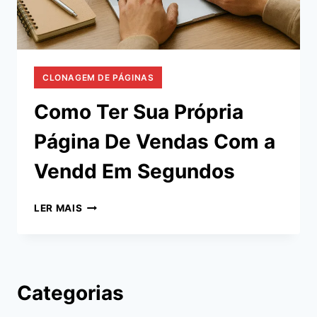
CLONAGEM DE PÁGINAS
Como Ter Sua Própria
Página De Vendas Com a
Vendd Em Segundos
COMO
LER MAIS
TER
SUA
PRÓPRIA
PÁGINA
DE
Categorias
VENDAS
COM