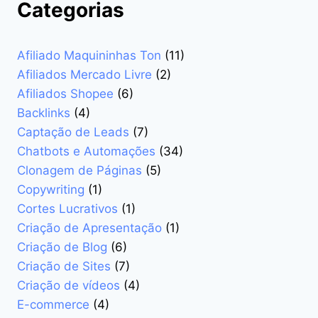
Categorias
E-
COMMERCE
SEM
Afiliado Maquininhas Ton
(11)
GASTAR
MAIS
Afiliados Mercado Livre
(2)
Afiliados Shopee
(6)
Backlinks
(4)
Captação de Leads
(7)
Chatbots e Automações
(34)
Clonagem de Páginas
(5)
Copywriting
(1)
Cortes Lucrativos
(1)
Criação de Apresentação
(1)
Criação de Blog
(6)
Criação de Sites
(7)
Criação de vídeos
(4)
E-commerce
(4)