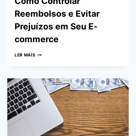
Como Controlar
Reembolsos e Evitar
Prejuízos em Seu E-
commerce
COMO
LER MAIS
CONTROLAR
REEMBOLSOS
E
EVITAR
PREJUÍZOS
EM
SEU
E-
COMMERCE