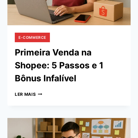
E-COMMERCE
Primeira Venda na
Shopee: 5 Passos e 1
Bônus Infalível
PRIMEIRA
LER MAIS
VENDA
NA
SHOPEE:
5
PASSOS
E
1