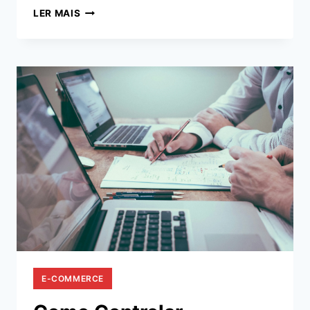
PLANEJAMENTO
LER MAIS
ESTRATÉGICO
PARA
E-
COMMERCE:
DO
BÁSICO
AO
AVANÇADO
E-COMMERCE