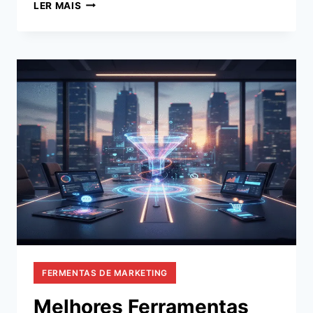
ESSA
LER MAIS
FERRAMENTA
DE
IA
ESTÁ
DOMINANDO
O
MARKETING
DIGITAL
FERMENTAS DE MARKETING
Melhores Ferramentas