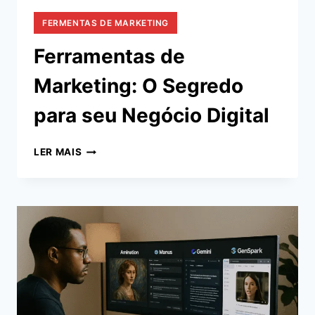
FERMENTAS DE MARKETING
Ferramentas de
Marketing: O Segredo
para seu Negócio Digital
FERRAMENTAS
LER MAIS
DE
MARKETING:
O
SEGREDO
PARA
SEU
NEGÓCIO
DIGITAL