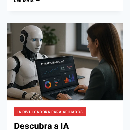
LER MAIS
DIVULGADORA:
COMO
AUTOMATIZAR
SUA
DIVULGAÇÃO
DE
LINKS
DE
AFILIADO
IA DIVULGADORA PARA AFILIADOS
Descubra a IA