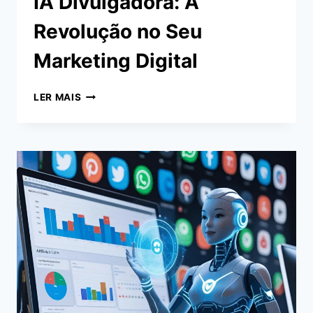
IA Divulgadora: A
Revolução no Seu
Marketing Digital
IA
LER MAIS
DIVULGADORA:
A
REVOLUÇÃO
NO
SEU
MARKETING
DIGITAL