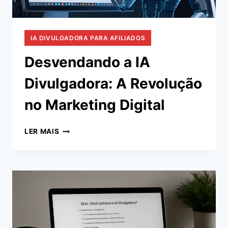
IA DIVULGADORA PARA AFILIADOS
Desvendando a IA
Divulgadora: A Revolução
no Marketing Digital
DESVENDANDO
LER MAIS
A
IA
DIVULGADORA:
A
REVOLUÇÃO
NO
MARKETING
DIGITAL