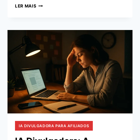
IA
LER MAIS
DIVULGADORA
PARA
AFILIADOS:
VENDA
MAIS
NA
SHOPEE,
AMAZON
E
MAGALU
IA DIVULGADORA PARA AFILIADOS