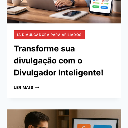
IA DIVULGADORA PARA AFILIADOS
Transforme sua
divulgação com o
Divulgador Inteligente!
TRANSFORME
LER MAIS
SUA
DIVULGAÇÃO
COM
O
DIVULGADOR
INTELIGENTE!