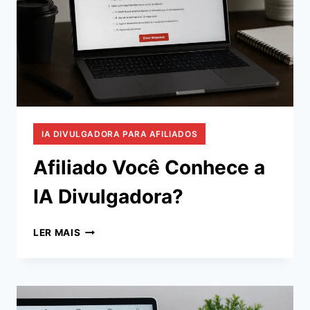
IA DIVULGADORA PARA AFILIADOS
Afiliado Você Conhece a
IA Divulgadora?
AFILIADO
LER MAIS
VOCÊ
CONHECE
A
IA
DIVULGADORA?