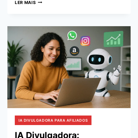
COMO
LER MAIS
AUTOMATIZAR
SUAS
VENDAS
COM
IA
DIVULGADORA
IA DIVULGADORA PARA AFILIADOS
IA Divulgadora: