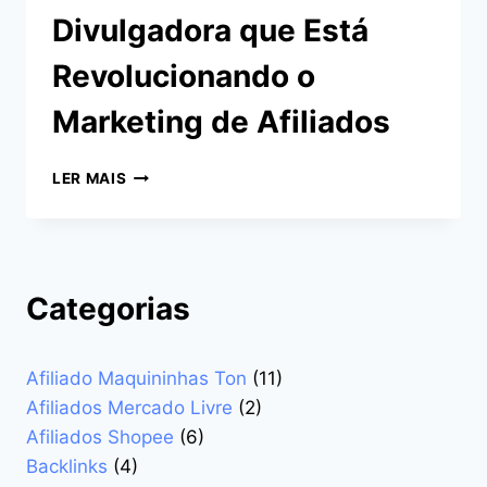
Divulgadora que Está
Revolucionando o
Marketing de Afiliados
DESCUBRA
LER MAIS
A
IA
DIVULGADORA
QUE
ESTÁ
Categorias
REVOLUCIONANDO
O
MARKETING
Afiliado Maquininhas Ton
(11)
DE
AFILIADOS
Afiliados Mercado Livre
(2)
Afiliados Shopee
(6)
Backlinks
(4)