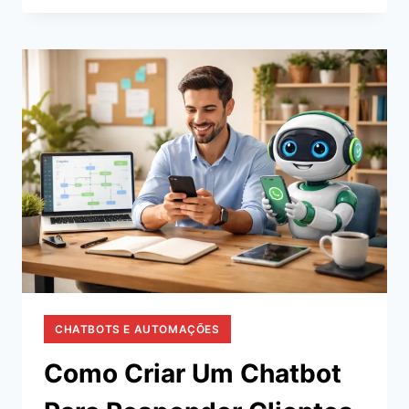
IMPORTAÇÃO
DE
AVALIAÇÕES
EM
MINUTOS!
CHATBOTS E AUTOMAÇÕES
Como Criar Um Chatbot