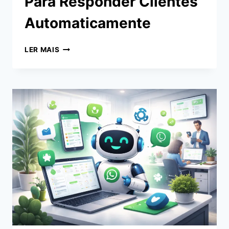
Para Responder Clientes
Automaticamente
COMO
LER MAIS
CRIAR
UM
CHATBOT
PARA
RESPONDER
CLIENTES
AUTOMATICAMENTE