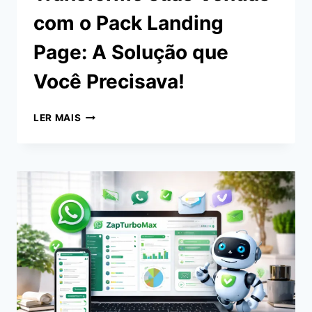
com o Pack Landing
Page: A Solução que
Você Precisava!
TRANSFORME
LER MAIS
SUAS
VENDAS
COM
O
PACK
LANDING
PAGE:
A
SOLUÇÃO
QUE
VOCÊ
PRECISAVA!