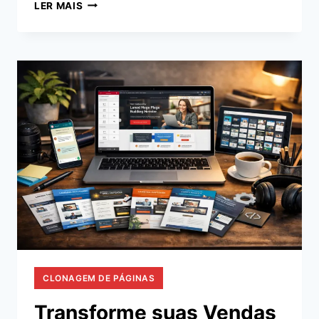
HOSTINGER:
LER MAIS
A
ESCOLHA
IDEAL
PARA
CRIAR
SEU
PRIMEIRO
SITE
PROFISSIONAL
CLONAGEM DE PÁGINAS
Transforme suas Vendas