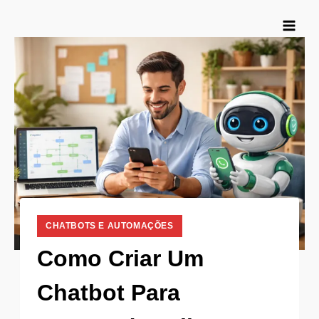
Pular
para
o
Conteúdo
CHATBOTS E AUTOMAÇÕES
Como Criar Um
Chatbot Para