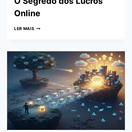
O Segredo dos Lucros
Online
MARKETING
LER MAIS
PARA
AFILIADOS:
O
SEGREDO
DOS
LUCROS
ONLINE