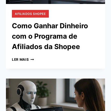
AFILIADOS SHOPEE
Como Ganhar Dinheiro
com o Programa de
Afiliados da Shopee
COMO
LER MAIS
GANHAR
DINHEIRO
COM
O
PROGRAMA
DE
AFILIADOS
DA
SHOPEE