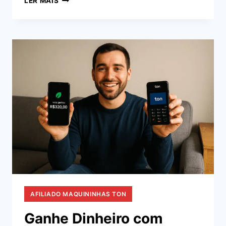
LER MAIS
CRIAR
UM
SITE
DE
AFILIADOS
COM
IA
AFILIADO MAQUININHAS TON
Ganhe Dinheiro com