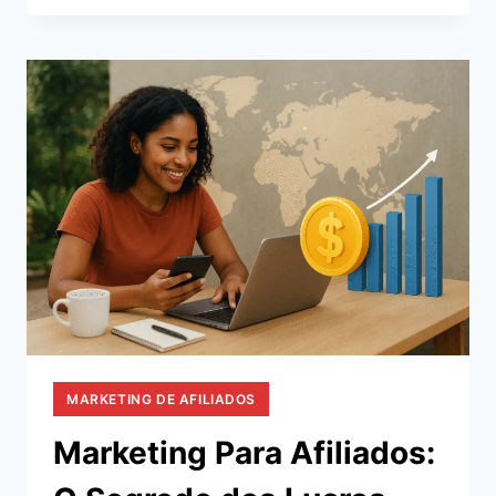
UM
AFILIADO
MERCADO
LIVRE
E
VENDER
SEM
APARECER
MARKETING DE AFILIADOS
Marketing Para Afiliados: