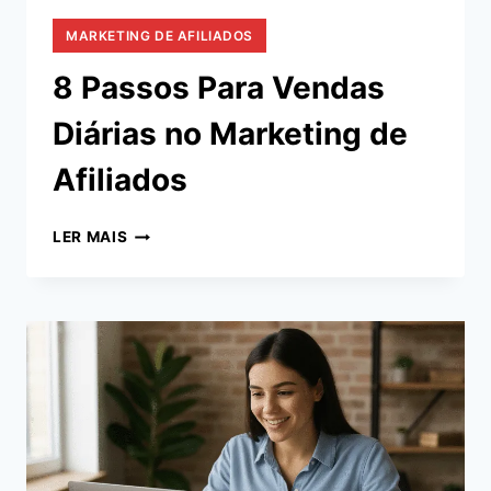
MARKETING DE AFILIADOS
8 Passos Para Vendas
Diárias no Marketing de
Afiliados
8
LER MAIS
PASSOS
PARA
VENDAS
DIÁRIAS
NO
MARKETING
DE
AFILIADOS