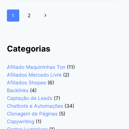
DIVULGADORA
QUE
Navegação
Página
1
2
ESTÁ
REVOLUCIONANDO
da
Seguinte
O
MARKETING
Página
DE
AFILIADOS
Categorias
Afiliado Maquininhas Ton
(11)
Afiliados Mercado Livre
(2)
Afiliados Shopee
(6)
Backlinks
(4)
Captação de Leads
(7)
Chatbots e Automações
(34)
Clonagem de Páginas
(5)
Copywriting
(1)